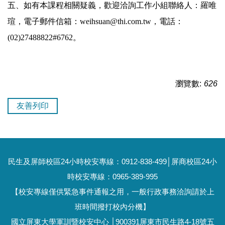
五、如有本課程相關疑義，歡迎洽詢工作小組聯絡人：羅唯
瑄，電子郵件信箱：weihsuan@thi.com.tw，電話：
(02)27488822#6762。
瀏覽數:
626
友善列印
民生及屏師校區24小時校安專線：0912-838-499│屏商校區24小
時校安專線：0965-389-995
【校安專線僅供緊急事件通報之用，一般行政事務洽詢請於上
班時間撥打校內分機】
國立屏東大學軍訓暨校安中心 │900391屏東市民生路4-18號五