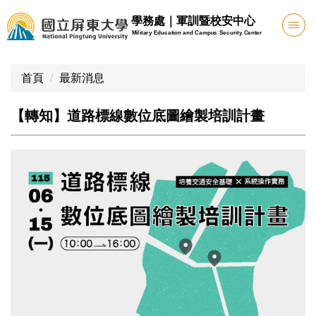
跳
學務處｜軍訓暨校安中心
到
Military Education and Campus Security Center
主
要
首頁
最新消息
內
容
區
【轉知】道路標線數位底圖繪製培訓計畫