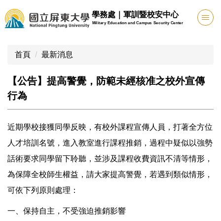
跳
學務處｜軍訓暨校安中心
到
Military Education and Campus Security Center
主
要
首頁
最新消息
內
容
區
【公告】提高警覺，防範未經核准之校外宣傳
行為
近期學校接獲同學反映，有校外課程宣傳人員，打著全方位
人才培訓名號，進入教室進行課程推銷，過程中疑似以強勢
話術要求同學留下聆聽，並涉及課程收費資訊不清等情形，
為保障全校師生權益，請大家提高警覺，若遇到類似情形，
可依下列原則處理：
一、保持自主，不受強迫推銷影響